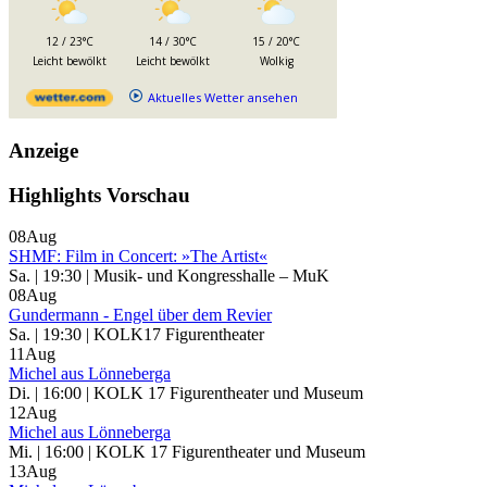
12 / 23°C
14 / 30°C
15 / 20°C
Leicht bewölkt
Leicht bewölkt
Wolkig
Aktuelles Wetter ansehen
Anzeige
Highlights Vorschau
08
Aug
SHMF: Film in Concert: »The Artist«
Sa. | 19:30 | Musik- und Kongresshalle – MuK
08
Aug
Gundermann - Engel über dem Revier
Sa. | 19:30 | KOLK17 Figurentheater
11
Aug
Michel aus Lönneberga
Di. | 16:00 | KOLK 17 Figurentheater und Museum
12
Aug
Michel aus Lönneberga
Mi. | 16:00 | KOLK 17 Figurentheater und Museum
13
Aug