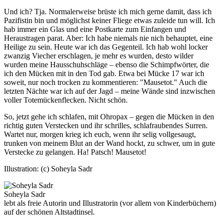
Und ich? Tja. Normalerweise brüste ich mich gerne damit, dass ich
Pazifistin bin und möglichst keiner Fliege etwas zuleide tun will. Ich
hab immer ein Glas und eine Postkarte zum Einfangen und
Heraustragen parat. Aber: Ich habe niemals nie nich behauptet, eine
Heilige zu sein. Heute war ich das Gegenteil. Ich hab wohl locker
zwanzig Viecher erschlagen, je mehr es wurden, desto wilder
wurden meine Hausschuhschläge – ebenso die Schimpfwörter, die
ich den Mücken mit in den Tod gab. Etwa bei Mücke 17 war ich
soweit, nur noch trocken zu kommentieren: "Mausetot." Auch die
letzten Nächte war ich auf der Jagd – meine Wände sind inzwischen
voller Totemückenflecken. Nicht schön.
So, jetzt gehe ich schlafen, mit Ohropax – gegen die Mücken in den
richtig guten Verstecken und ihr schrilles, schlafraubendes Surren.
Wartet nur, morgen krieg ich euch, wenn ihr selig vollgesaugt,
trunken von meinem Blut an der Wand hockt, zu schwer, um in gute
Verstecke zu gelangen. Ha! Patsch! Mausetot!
Illustration: (c) Soheyla Sadr
Soheyla Sadr
lebt als freie Autorin und Illustratorin (vor allem von Kinderbüchern)
auf der schönen Altstadtinsel.