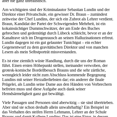
aber nie ganz unrealistisch.
Am wichtigsten sind der Kriminalautor Sebastian Lundin und der
Direktor einer Privatschule, ein gewisser Dr. Braun – zumindest
zeitweise der Chef Lundins, der sich ein Zubrot als Lehrer verdient.
Braun, Kandidat der Partei der Schweigenden Mehrheit, ist ein
kokainsüchtiger Dummschwätzer, der am Ende des Buches
gebrochen und gedemütigt durch Lübeck schleicht, bevor er an der
Kanaltrave sich im Drogenrausch an seinen Halluzinationen erfreut.
Lundin dagegen ist ein gut gelaunter Tunichtgut – ein echter
Gegenentwurf zu dem gravitätischen Direktor und von manchen
Lesern als mein Selbstporträt missverstanden.
Es ist eine ziemlich wüste Handlung, durch die uns der Roman
führt. Einen ersten Höhepunkt stellen, ineinander verwoben, der
grotesk-komische Bordellbesuch Brauns und die sehr zärtliche,
wenngleich leider nicht zum Abschluss kommende Begegnung
Lundins mit seiner Herzallerliebsten dar; ein anderer die finale
Prügelei, als Lundin seine Dame aus den Händen von Verbrechern
befreien muss und diese Aufgabe auch dank seiner
Hemdsärmeligkeit ganz gut bewältigt.
Viele Passagen und Personen sind aberwitzig – sie sind übertrieben.
Aber sind sie schon deshalb allein unwahrhaftig? Ein Beispiel ist
das Verhalten des steifen Herrn Lehmann, Lehrer an der Schule
Brauns und damit Kollege Lundins: Das ist eine Figur, in dessen