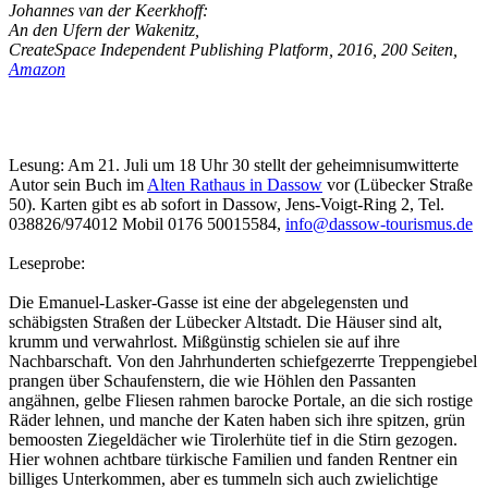
Johannes van der Keerkhoff:
An den Ufern der Wakenitz,
CreateSpace Independent Publishing Platform, 2016, 200 Seiten,
Amazon
Lesung: Am 21. Juli um 18 Uhr 30 stellt der geheimnisumwitterte
Autor sein Buch im
Alten Rathaus in Dassow
vor (Lübecker Straße
50). Karten gibt es ab sofort in Dassow, Jens-Voigt-Ring 2, Tel.
038826/974012 Mobil 0176 50015584,
info@dassow-tourismus.de
Leseprobe:
Die Emanuel-Lasker-Gasse ist eine der abgelegensten und
schäbigsten Straßen der Lübecker Altstadt. Die Häuser sind alt,
krumm und verwahrlost. Mißgünstig schielen sie auf ihre
Nachbarschaft. Von den Jahrhunderten schiefgezerrte Treppengiebel
prangen über Schaufenstern, die wie Höhlen den Passanten
angähnen, gelbe Fliesen rahmen barocke Portale, an die sich rostige
Räder lehnen, und manche der Katen haben sich ihre spitzen, grün
bemoosten Ziegeldächer wie Tirolerhüte tief in die Stirn gezogen.
Hier wohnen achtbare türkische Familien und fanden Rentner ein
billiges Unterkommen, aber es tummeln sich auch zwielichtige