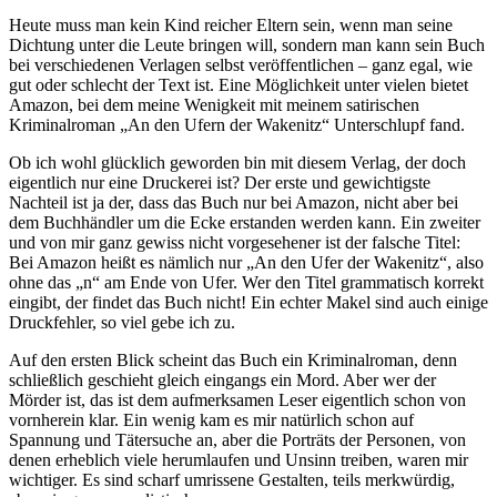
Heute muss man kein Kind reicher Eltern sein, wenn man seine
Dichtung unter die Leute bringen will, sondern man kann sein Buch
bei verschiedenen Verlagen selbst veröffentlichen – ganz egal, wie
gut oder schlecht der Text ist. Eine Möglichkeit unter vielen bietet
Amazon, bei dem meine Wenigkeit mit meinem satirischen
Kriminalroman „An den Ufern der Wakenitz“ Unterschlupf fand.
Ob ich wohl glücklich geworden bin mit diesem Verlag, der doch
eigentlich nur eine Druckerei ist? Der erste und gewichtigste
Nachteil ist ja der, dass das Buch nur bei Amazon, nicht aber bei
dem Buchhändler um die Ecke erstanden werden kann. Ein zweiter
und von mir ganz gewiss nicht vorgesehener ist der falsche Titel:
Bei Amazon heißt es nämlich nur „An den Ufer der Wakenitz“, also
ohne das „n“ am Ende von Ufer. Wer den Titel grammatisch korrekt
eingibt, der findet das Buch nicht! Ein echter Makel sind auch einige
Druckfehler, so viel gebe ich zu.
Auf den ersten Blick scheint das Buch ein Kriminalroman, denn
schließlich geschieht gleich eingangs ein Mord. Aber wer der
Mörder ist, das ist dem aufmerksamen Leser eigentlich schon von
vornherein klar. Ein wenig kam es mir natürlich schon auf
Spannung und Tätersuche an, aber die Porträts der Personen, von
denen erheblich viele herumlaufen und Unsinn treiben, waren mir
wichtiger. Es sind scharf umrissene Gestalten, teils merkwürdig,