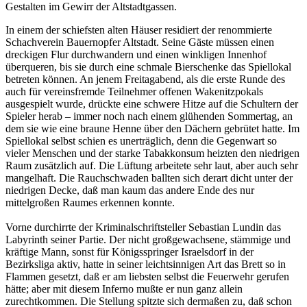
Gestalten im Gewirr der Altstadtgassen.
In einem der schiefsten alten Häuser residiert der renommierte
Schachverein Bauernopfer Altstadt. Seine Gäste müssen einen
dreckigen Flur durchwandern und einen winkligen Innenhof
überqueren, bis sie durch eine schmale Bierschenke das Spiellokal
betreten können. An jenem Freitagabend, als die erste Runde des
auch für vereinsfremde Teilnehmer offenen Wakenitzpokals
ausgespielt wurde, drückte eine schwere Hitze auf die Schultern der
Spieler herab – immer noch nach einem glühenden Sommertag, an
dem sie wie eine braune Henne über den Dächern gebrütet hatte. Im
Spiellokal selbst schien es unerträglich, denn die Gegenwart so
vieler Menschen und der starke Tabakkonsum heizten den niedrigen
Raum zusätzlich auf. Die Lüftung arbeitete sehr laut, aber auch sehr
mangelhaft. Die Rauchschwaden ballten sich derart dicht unter der
niedrigen Decke, daß man kaum das andere Ende des nur
mittelgroßen Raumes erkennen konnte.
Vorne durchirrte der Kriminalschriftsteller Sebastian Lundin das
Labyrinth seiner Partie. Der nicht großgewachsene, stämmige und
kräftige Mann, sonst für Königsspringer Israelsdorf in der
Bezirksliga aktiv, hatte in seiner leichtsinnigen Art das Brett so in
Flammen gesetzt, daß er am liebsten selbst die Feuerwehr gerufen
hätte; aber mit diesem Inferno mußte er nun ganz allein
zurechtkommen. Die Stellung spitzte sich dermaßen zu, daß schon