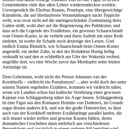
Gemeinheiten viele ihre alten Lehrer wiederentdecken werden.
Unvergesslich die Ehefrau Brauns, Penelope, eine übergewichtige
Künstlerin, die auf überlaufenen Veranstaltungen nackt Teppiche
webt, was zwar nicht auf die uneingeschränkte Zustimmung ihres
Gatten stößt, wohl aber auf die Begeisterung des Publikums; und
dass sich die Legende des Feuilletons, ein gewisser Schaarschmidt
vom Ostsee-Kurier, in sie verliebt und ihren Auftritt mit einer Rede
einleitet, ist weder ihr Schade noch derjenige des Lesers. Und
endlich Emma Blutslich, wie Schaarschmidt beim Ostsee-Kurier
angestellt, ein steiler Zahn, in den der Redakteur Hurtig heftig
verknallt ist und den er schließlich am Ufer der Wakenitz erobert,
ungefähr dort, wo eine Woche zuvor das Mordopfer seine letzten
Atemzüge tat.
Dem Geheimnis, wohl nicht der Person Johannes van der
Keerkhoffs – vielleicht ein Pseudonym? –, aber wohl doch des unter
seinem Namen segelnden Erzählers, kommen wir vielleicht näher,
wenn wir Lundins schon fast kultische Verehrung eines gewissen
Kajetan von Schlaggenberg näher ins Auge fassen. Schlaggenberg
ist eine Figur aus den Romanen Heimito von Doderers, im Grunde
sogar dessen anderes Ich, und wie der große Österreicher, so lässt
auch van der Keerkhoff mehrere Erzählstränge parallel laufen, die
sich immer wieder treffen und gewisse Knoten bilden, deren
dramatisches Geschehen dann mehrfach aus verschiedenen
Perspektiven und zusätzlich in einem anderen Stil berichtet wird.