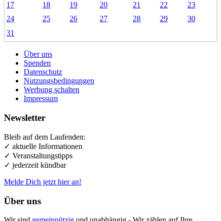
17
18
19
20
21
22
23
24
25
26
27
28
29
30
31
Über uns
Spenden
Datenschutz
Nutzungsbedingungen
Werbung schalten
Impressum
Newsletter
Bleib auf dem Laufenden:
✓ aktuelle Informationen
✓ Veranstaltungstipps
✓ jederzeit kündbar
Melde Dich jetzt hier an!
Über uns
Wir sind
gemeinnützig
und unabhängig - Wir zählen auf Ihre