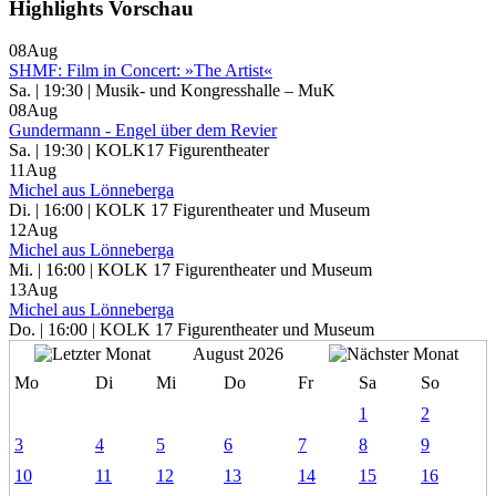
Highlights Vorschau
08
Aug
SHMF: Film in Concert: »The Artist«
Sa. | 19:30 | Musik- und Kongresshalle – MuK
08
Aug
Gundermann - Engel über dem Revier
Sa. | 19:30 | KOLK17 Figurentheater
11
Aug
Michel aus Lönneberga
Di. | 16:00 | KOLK 17 Figurentheater und Museum
12
Aug
Michel aus Lönneberga
Mi. | 16:00 | KOLK 17 Figurentheater und Museum
13
Aug
Michel aus Lönneberga
Do. | 16:00 | KOLK 17 Figurentheater und Museum
August 2026
Mo
Di
Mi
Do
Fr
Sa
So
1
2
3
4
5
6
7
8
9
10
11
12
13
14
15
16