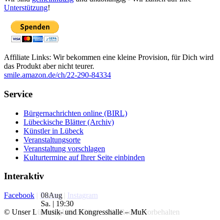
Unterstützung
!
Affiliate Links: Wir bekommen eine kleine Provision, für Dich wird
das Produkt aber nicht teurer.
smile.amazon.de/ch/22-290-84334
Service
Bürgernachrichten online (BIRL)
Lübeckische Blätter (Archiv)
Künstler in Lübeck
Veranstaltungsorte
Veranstaltung vorschlagen
Kulturtermine auf Ihrer Seite einbinden
Interaktiv
08
Aug
Facebook
|
Twitter
|
Instagram
Sa. | 19:30
Musik- und Kongresshalle – MuK
© Unser Lübeck gUG 2026 | Alle Rechte vorbehalten