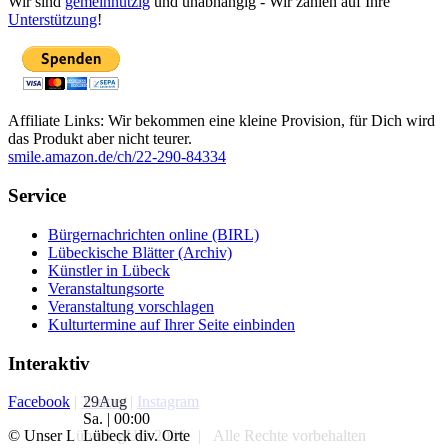
Wir sind
gemeinnützig
und unabhängig - Wir zählen auf Ihre
Unterstützung
!
Affiliate Links: Wir bekommen eine kleine Provision, für Dich wird
das Produkt aber nicht teurer.
smile.amazon.de/ch/22-290-84334
Service
Bürgernachrichten online (BIRL)
Lübeckische Blätter (Archiv)
Künstler in Lübeck
Veranstaltungsorte
Veranstaltung vorschlagen
Kulturtermine auf Ihrer Seite einbinden
Interaktiv
29
Aug
Facebook
|
Twitter
|
Instagram
Sa. | 00:00
Lübeck div. Orte
© Unser Lübeck gUG 2026 | Alle Rechte vorbehalten