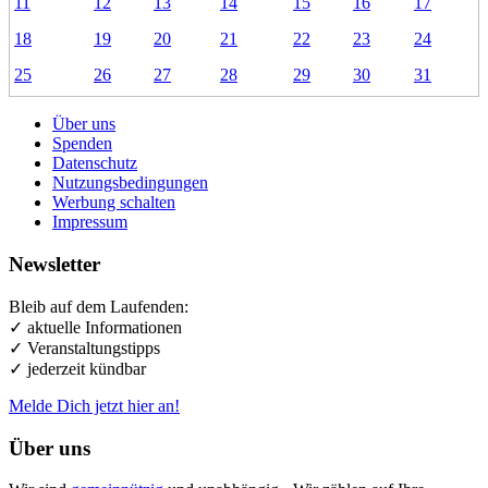
11
12
13
14
15
16
17
18
19
20
21
22
23
24
25
26
27
28
29
30
31
Über uns
Spenden
Datenschutz
Nutzungsbedingungen
Werbung schalten
Impressum
Newsletter
Bleib auf dem Laufenden:
✓ aktuelle Informationen
✓ Veranstaltungstipps
✓ jederzeit kündbar
Melde Dich jetzt hier an!
Über uns