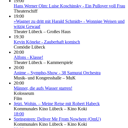
19:00
Hans Werner Olm: Luise Koschinsky - Ein Pullover voll Frau
Theaterschiff
19:00
»Wagner zu dritt mit Harald Schmidt« - Wonnige Weisen und
witzig Gewaaf
Theater Lübeck – Großes Haus
19:30
Kevin Köneke - Zauberhaft komisch
Comödie Lübeck
20:00
Alfons - Klasse!
Theater Lübeck – Kammerspiele
20:00
Anime – Sympho-Show - 38 Samurai Orchestra
Musik- und Kongresshalle – MuK
20:00
Männer, die aufs Wasser starren!
Kolosseum
Film
Jetzt. Wohin. – Meine Reise mit Robert Habeck
Kommunales Kino Lübeck – Kino Koki
18:00
Springsteen: Deliver Me From Nowhere (OmU)
Kommunales Kino Lübeck – Kino Koki