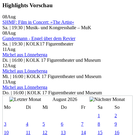
Highlights Vorschau
08
Aug
SHMF: Film in Concert: »The Artist«
Sa. | 19:30 | Musik- und Kongresshalle – MuK
08
Aug
Gundermann - Engel über dem Revier
Sa. | 19:30 | KOLK17 Figurentheater
11
Aug
Michel aus Lönneberga
Di. | 16:00 | KOLK 17 Figurentheater und Museum
12
Aug
Michel aus Lönneberga
Mi. | 16:00 | KOLK 17 Figurentheater und Museum
13
Aug
Michel aus Lönneberga
Do. | 16:00 | KOLK 17 Figurentheater und Museum
August 2026
Mo
Di
Mi
Do
Fr
Sa
So
1
2
3
4
5
6
7
8
9
10
11
12
13
14
15
16