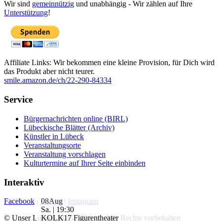
Wir sind
gemeinnützig
und unabhängig - Wir zählen auf Ihre
Unterstützung
!
Affiliate Links: Wir bekommen eine kleine Provision, für Dich wird
das Produkt aber nicht teurer.
smile.amazon.de/ch/22-290-84334
Service
Bürgernachrichten online (BIRL)
Lübeckische Blätter (Archiv)
Künstler in Lübeck
Veranstaltungsorte
Veranstaltung vorschlagen
Kulturtermine auf Ihrer Seite einbinden
Interaktiv
08
Aug
Facebook
|
Twitter
|
Instagram
Sa. | 19:30
KOLK17 Figurentheater
© Unser Lübeck gUG 2026 | Alle Rechte vorbehalten