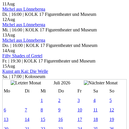
11
Aug
Michel aus Lönneberga
Di. | 16:00 | KOLK 17 Figurentheater und Museum
12
Aug
Michel aus Lönneberga
Mi. | 16:00 | KOLK 17 Figurentheater und Museum
13
Aug
Michel aus Lönneberga
Do. | 16:00 | KOLK 17 Figurentheater und Museum
14
Aug
Fifty Shades of Gretel
Fr. | 19:30 | KOLK 17 Figurentheater und Museum
15
Aug
Kunst am Kai: Die Welle
Sa. | 17:00 | Kolosseum
Juli 2026
Mo
Di
Mi
Do
Fr
Sa
So
1
2
3
4
5
6
7
8
9
10
11
12
13
14
15
16
17
18
19
20
21
22
23
24
25
26