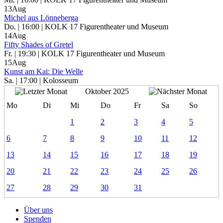
13
Aug
Michel aus Lönneberga
Do. | 16:00 | KOLK 17 Figurentheater und Museum
14
Aug
Fifty Shades of Gretel
Fr. | 19:30 | KOLK 17 Figurentheater und Museum
15
Aug
Kunst am Kai: Die Welle
Sa. | 17:00 | Kolosseum
Oktober 2025
Mo
Di
Mi
Do
Fr
Sa
So
1
2
3
4
5
6
7
8
9
10
11
12
13
14
15
16
17
18
19
20
21
22
23
24
25
26
27
28
29
30
31
Über uns
Spenden