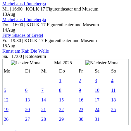
Michel aus Lönneberga
Mi. | 16:00 | KOLK 17 Figurentheater und Museum
13
Aug
Michel aus Lönneberga
Do. | 16:00 | KOLK 17 Figurentheater und Museum
14
Aug
Fifty Shades of Gretel
Fr. | 19:30 | KOLK 17 Figurentheater und Museum
15
Aug
Kunst am Kai: Die Welle
Sa. | 17:00 | Kolosseum
Mai 2025
Mo
Di
Mi
Do
Fr
Sa
So
1
2
3
4
5
6
7
8
9
10
11
12
13
14
15
16
17
18
19
20
21
22
23
24
25
26
27
28
29
30
31