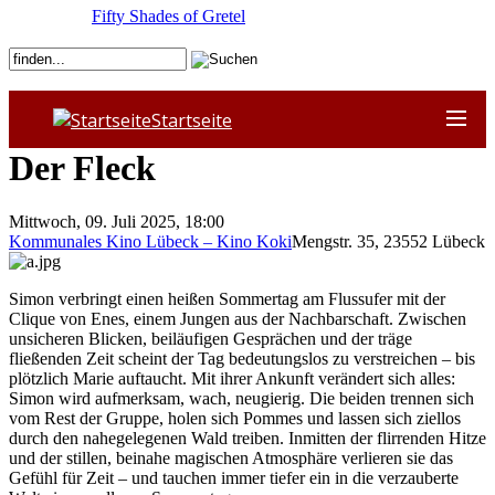
Fifty Shades of Gretel
Startseite
Der Fleck
Mittwoch, 09. Juli 2025, 18:00
Kommunales Kino Lübeck – Kino Koki
Mengstr. 35
,
23552
Lübeck
Simon verbringt einen heißen Sommertag am Flussufer mit der
Clique von Enes, einem Jungen aus der Nachbarschaft. Zwischen
unsicheren Blicken, beiläufigen Gesprächen und der träge
fließenden Zeit scheint der Tag bedeutungslos zu verstreichen – bis
plötzlich Marie auftaucht. Mit ihrer Ankunft verändert sich alles:
Simon wird aufmerksam, wach, neugierig. Die beiden trennen sich
vom Rest der Gruppe, holen sich Pommes und lassen sich ziellos
durch den nahegelegenen Wald treiben. Inmitten der flirrenden Hitze
und der stillen, beinahe magischen Atmosphäre verlieren sie das
Gefühl für Zeit – und tauchen immer tiefer ein in die verzauberte