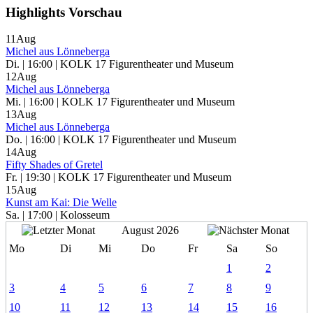
Highlights Vorschau
11
Aug
Michel aus Lönneberga
Di. | 16:00 | KOLK 17 Figurentheater und Museum
12
Aug
Michel aus Lönneberga
Mi. | 16:00 | KOLK 17 Figurentheater und Museum
13
Aug
Michel aus Lönneberga
Do. | 16:00 | KOLK 17 Figurentheater und Museum
14
Aug
Fifty Shades of Gretel
Fr. | 19:30 | KOLK 17 Figurentheater und Museum
15
Aug
Kunst am Kai: Die Welle
Sa. | 17:00 | Kolosseum
August 2026
Mo
Di
Mi
Do
Fr
Sa
So
1
2
3
4
5
6
7
8
9
10
11
12
13
14
15
16