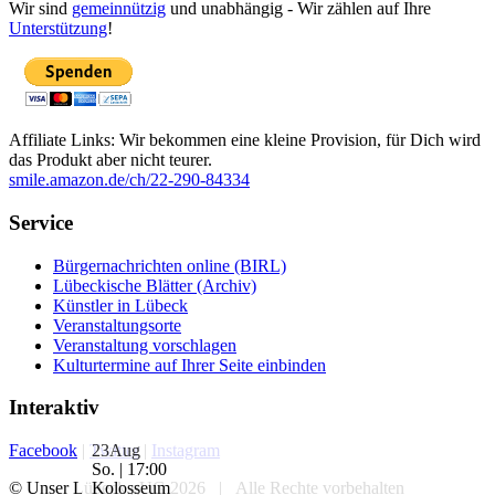
Wir sind
gemeinnützig
und unabhängig - Wir zählen auf Ihre
Unterstützung
!
Affiliate Links: Wir bekommen eine kleine Provision, für Dich wird
das Produkt aber nicht teurer.
smile.amazon.de/ch/22-290-84334
Service
Bürgernachrichten online (BIRL)
Lübeckische Blätter (Archiv)
Künstler in Lübeck
Veranstaltungsorte
Veranstaltung vorschlagen
Kulturtermine auf Ihrer Seite einbinden
Interaktiv
23
Aug
Facebook
|
Twitter
|
Instagram
So. | 17:00
Kolosseum
© Unser Lübeck gUG 2026 | Alle Rechte vorbehalten