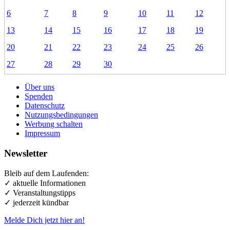
6
7
8
9
10
11
12
13
14
15
16
17
18
19
20
21
22
23
24
25
26
27
28
29
30
Über uns
Spenden
Datenschutz
Nutzungsbedingungen
Werbung schalten
Impressum
Newsletter
Bleib auf dem Laufenden:
✓ aktuelle Informationen
✓ Veranstaltungstipps
✓ jederzeit kündbar
Melde Dich jetzt hier an!