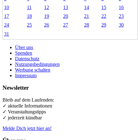
10
11
12
13
14
15
16
17
18
19
20
21
22
23
24
25
26
27
28
29
30
31
Über uns
Spenden
Datenschutz
Nutzungsbedingungen
Werbung schalten
Impressum
Newsletter
Bleib auf dem Laufenden:
✓ aktuelle Informationen
✓ Veranstaltungstipps
✓ jederzeit kündbar
Melde Dich jetzt hier an!