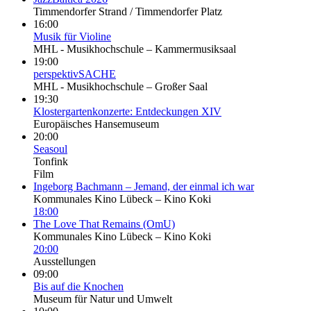
Timmendorfer Strand / Timmendorfer Platz
16:00
Musik für Violine
MHL - Musikhochschule – Kammermusiksaal
19:00
per­spek­tiv­SACHE
MHL - Musikhochschule – Großer Saal
19:30
Klostergartenkonzerte: Ent­de­ckun­gen XIV
Europäisches Hansemuseum
20:00
Seasoul
Tonfink
Film
Ingeborg Bachmann – Jemand, der einmal ich war
Kommunales Kino Lübeck – Kino Koki
18:00
The Love That Remains (OmU)
Kommunales Kino Lübeck – Kino Koki
20:00
Ausstellungen
09:00
Bis auf die Knochen
Museum für Natur und Umwelt