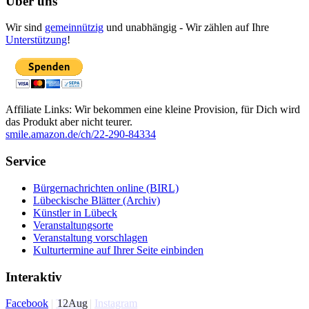
Über uns
Wir sind
gemeinnützig
und unabhängig - Wir zählen auf Ihre
Unterstützung
!
Affiliate Links: Wir bekommen eine kleine Provision, für Dich wird
das Produkt aber nicht teurer.
smile.amazon.de/ch/22-290-84334
Service
Bürgernachrichten online (BIRL)
Lübeckische Blätter (Archiv)
Künstler in Lübeck
Veranstaltungsorte
Veranstaltung vorschlagen
Kulturtermine auf Ihrer Seite einbinden
Interaktiv
12
Aug
Facebook
|
Twitter
|
Instagram