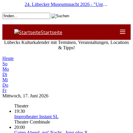
24. Lübecker Museumsnacht 2026 - "Unterwegs"
Startseite
Lübecks Kulturkalender mit Terminen, Veranstaltungen, Locations
& Tipps!
Heute
So
Mo
Di
Mi
Do
Fr
Mittwoch, 17. Juni 2026
Theater
19:30
Improtheater Instant SL
Theater Combinale
20:00
Guten Abend, gut’ Nacht - Jung plus X