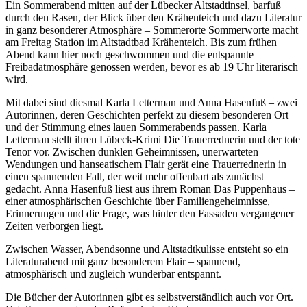
Ein Sommerabend mitten auf der Lübecker Altstadtinsel, barfuß
durch den Rasen, der Blick über den Krähenteich und dazu Literatur
in ganz besonderer Atmosphäre – Sommerorte Sommerworte macht
am Freitag Station im Altstadtbad Krähenteich. Bis zum frühen
Abend kann hier noch geschwommen und die entspannte
Freibadatmosphäre genossen werden, bevor es ab 19 Uhr literarisch
wird.
Mit dabei sind diesmal Karla Letterman und Anna Hasenfuß – zwei
Autorinnen, deren Geschichten perfekt zu diesem besonderen Ort
und der Stimmung eines lauen Sommerabends passen. Karla
Letterman stellt ihren Lübeck-Krimi Die Trauerrednerin und der tote
Tenor vor. Zwischen dunklen Geheimnissen, unerwarteten
Wendungen und hanseatischem Flair gerät eine Trauerrednerin in
einen spannenden Fall, der weit mehr offenbart als zunächst
gedacht. Anna Hasenfuß liest aus ihrem Roman Das Puppenhaus –
einer atmosphärischen Geschichte über Familiengeheimnisse,
Erinnerungen und die Frage, was hinter den Fassaden vergangener
Zeiten verborgen liegt.
Zwischen Wasser, Abendsonne und Altstadtkulisse entsteht so ein
Literaturabend mit ganz besonderem Flair – spannend,
atmosphärisch und zugleich wunderbar entspannt.
Die Bücher der Autorinnen gibt es selbstverständlich auch vor Ort.