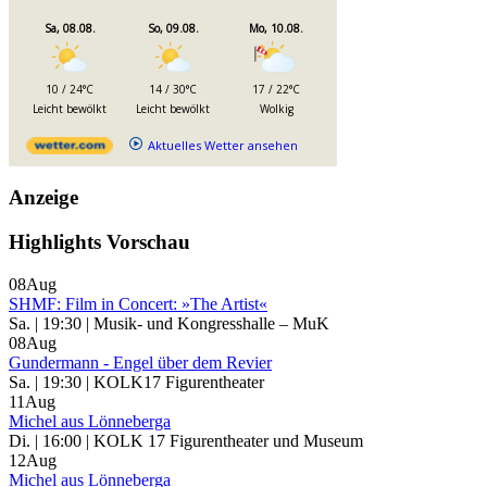
Sa, 08.08.
So, 09.08.
Mo, 10.08.
10 / 24°C
14 / 30°C
17 / 22°C
Leicht bewölkt
Leicht bewölkt
Wolkig
Aktuelles Wetter ansehen
Anzeige
Highlights Vorschau
08
Aug
SHMF: Film in Concert: »The Artist«
Sa. | 19:30 | Musik- und Kongresshalle – MuK
08
Aug
Gundermann - Engel über dem Revier
Sa. | 19:30 | KOLK17 Figurentheater
11
Aug
Michel aus Lönneberga
Di. | 16:00 | KOLK 17 Figurentheater und Museum
12
Aug
Michel aus Lönneberga