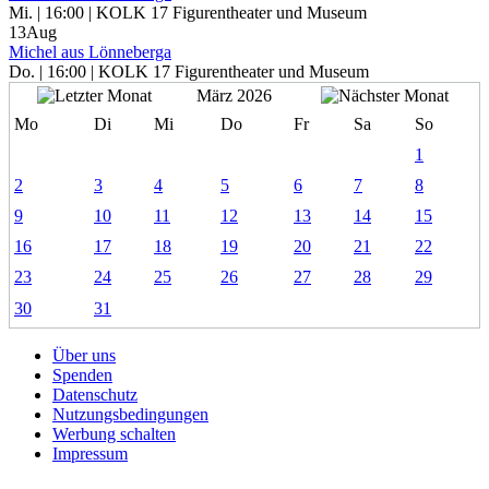
Mi. | 16:00 | KOLK 17 Figurentheater und Museum
13
Aug
Michel aus Lönneberga
Do. | 16:00 | KOLK 17 Figurentheater und Museum
März 2026
Mo
Di
Mi
Do
Fr
Sa
So
1
2
3
4
5
6
7
8
9
10
11
12
13
14
15
16
17
18
19
20
21
22
23
24
25
26
27
28
29
30
31
Über uns
Spenden
Datenschutz
Nutzungsbedingungen
Werbung schalten
Impressum