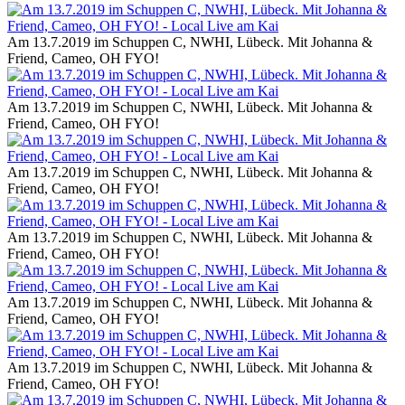
Am 13.7.2019 im Schuppen C, NWHI, Lübeck. Mit Johanna &
Friend, Cameo, OH FYO!
Am 13.7.2019 im Schuppen C, NWHI, Lübeck. Mit Johanna &
Friend, Cameo, OH FYO!
Am 13.7.2019 im Schuppen C, NWHI, Lübeck. Mit Johanna &
Friend, Cameo, OH FYO!
Am 13.7.2019 im Schuppen C, NWHI, Lübeck. Mit Johanna &
Friend, Cameo, OH FYO!
Am 13.7.2019 im Schuppen C, NWHI, Lübeck. Mit Johanna &
Friend, Cameo, OH FYO!
Am 13.7.2019 im Schuppen C, NWHI, Lübeck. Mit Johanna &
Friend, Cameo, OH FYO!