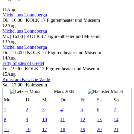
11
Aug
Michel aus Lönneberga
Di. | 16:00 | KOLK 17 Figurentheater und Museum
12
Aug
Michel aus Lönneberga
Mi. | 16:00 | KOLK 17 Figurentheater und Museum
13
Aug
Michel aus Lönneberga
Do. | 16:00 | KOLK 17 Figurentheater und Museum
14
Aug
Fifty Shades of Gretel
Fr. | 19:30 | KOLK 17 Figurentheater und Museum
15
Aug
Kunst am Kai: Die Welle
Sa. | 17:00 | Kolosseum
März 2004
Mo
Di
Mi
Do
Fr
Sa
So
1
2
3
4
5
6
7
8
9
10
11
12
13
14
15
16
17
18
19
20
21