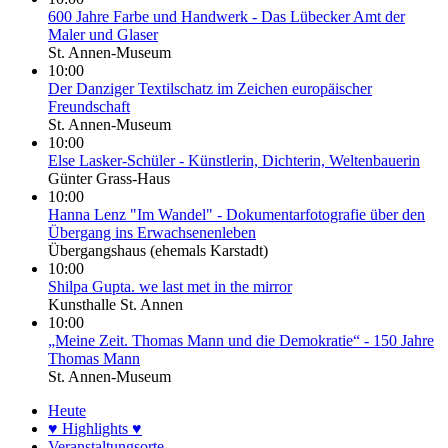
600 Jahre Farbe und Handwerk - Das Lübecker Amt der
Maler und Glaser
St. Annen-Museum
10:00
Der Danziger Textilschatz im Zeichen europäischer
Freundschaft
St. Annen-Museum
10:00
Else Lasker-Schüler - Künstlerin, Dichterin, Weltenbauerin
Günter Grass-Haus
10:00
Hanna Lenz "Im Wandel" - Dokumentarfotografie über den
Übergang ins Erwachsenenleben
Übergangshaus (ehemals Karstadt)
10:00
Shilpa Gupta. we last met in the mirror
Kunsthalle St. Annen
10:00
„Meine Zeit. Thomas Mann und die Demokratie“ - 150 Jahre
Thomas Mann
St. Annen-Museum
Heute
♥ Highlights ♥
Veranstaltungsorte