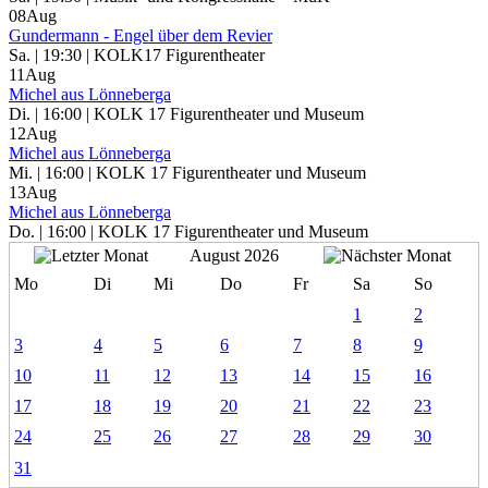
08
Aug
Gundermann - Engel über dem Revier
Sa. | 19:30 | KOLK17 Figurentheater
11
Aug
Michel aus Lönneberga
Di. | 16:00 | KOLK 17 Figurentheater und Museum
12
Aug
Michel aus Lönneberga
Mi. | 16:00 | KOLK 17 Figurentheater und Museum
13
Aug
Michel aus Lönneberga
Do. | 16:00 | KOLK 17 Figurentheater und Museum
August 2026
Mo
Di
Mi
Do
Fr
Sa
So
1
2
3
4
5
6
7
8
9
10
11
12
13
14
15
16
17
18
19
20
21
22
23
24
25
26
27
28
29
30
31