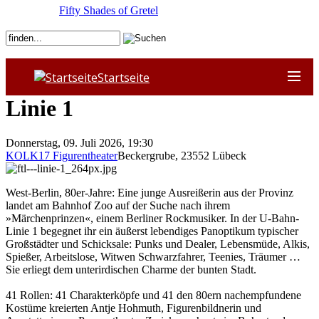
Fifty Shades of Gretel
Startseite
Linie 1
Donnerstag, 09. Juli 2026, 19:30
KOLK17 Figurentheater
Beckergrube
,
23552
Lübeck
West-Berlin, 80er-Jahre: Eine junge Ausreißerin aus der Provinz
landet am Bahnhof Zoo auf der Suche nach ihrem
»Märchenprinzen«, einem Berliner Rockmusiker. In der U-Bahn-
Linie 1 begegnet ihr ein äußerst lebendiges Panoptikum typischer
Großstädter und Schicksale: Punks und Dealer, Lebensmüde, Alkis,
Spießer, Arbeitslose, Witwen Schwarzfahrer, Teenies, Träumer …
Sie erliegt dem unterirdischen Charme der bunten Stadt.
41 Rollen: 41 Charakterköpfe und 41 den 80ern nachempfundene
Kostüme kreierten Antje Hohmuth, Figurenbildnerin und