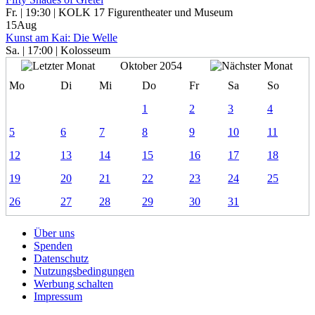
Fr. | 19:30 | KOLK 17 Figurentheater und Museum
15
Aug
Kunst am Kai: Die Welle
Sa. | 17:00 | Kolosseum
Oktober 2054
Mo
Di
Mi
Do
Fr
Sa
So
1
2
3
4
5
6
7
8
9
10
11
12
13
14
15
16
17
18
19
20
21
22
23
24
25
26
27
28
29
30
31
Über uns
Spenden
Datenschutz
Nutzungsbedingungen
Werbung schalten
Impressum