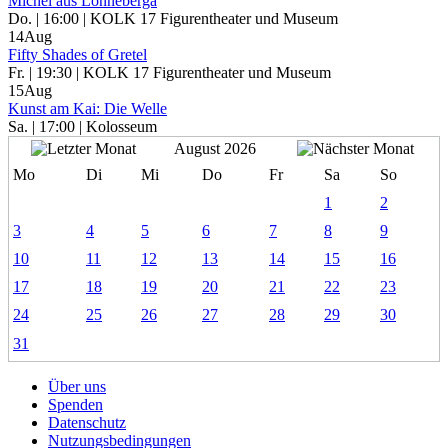
Michel aus Lönneberga
Do. | 16:00 | KOLK 17 Figurentheater und Museum
14
Aug
Fifty Shades of Gretel
Fr. | 19:30 | KOLK 17 Figurentheater und Museum
15
Aug
Kunst am Kai: Die Welle
Sa. | 17:00 | Kolosseum
August 2026
Mo
Di
Mi
Do
Fr
Sa
So
1
2
3
4
5
6
7
8
9
10
11
12
13
14
15
16
17
18
19
20
21
22
23
24
25
26
27
28
29
30
31
Über uns
Spenden
Datenschutz
Nutzungsbedingungen