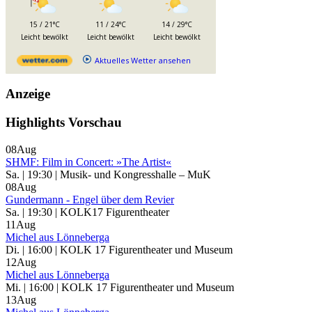
15 / 21°C
11 / 24°C
14 / 29°C
Leicht bewölkt
Leicht bewölkt
Leicht bewölkt
Aktuelles Wetter ansehen
Anzeige
Highlights Vorschau
08
Aug
SHMF: Film in Concert: »The Artist«
Sa. | 19:30 | Musik- und Kongresshalle – MuK
08
Aug
Gundermann - Engel über dem Revier
Sa. | 19:30 | KOLK17 Figurentheater
11
Aug
Michel aus Lönneberga
Di. | 16:00 | KOLK 17 Figurentheater und Museum
12
Aug
Michel aus Lönneberga
Mi. | 16:00 | KOLK 17 Figurentheater und Museum
13
Aug