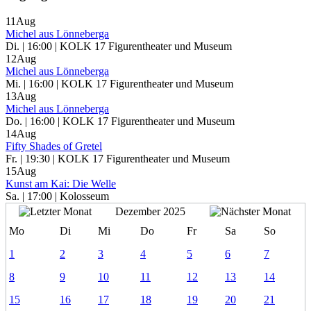
11
Aug
Michel aus Lönneberga
Di. | 16:00 | KOLK 17 Figurentheater und Museum
12
Aug
Michel aus Lönneberga
Mi. | 16:00 | KOLK 17 Figurentheater und Museum
13
Aug
Michel aus Lönneberga
Do. | 16:00 | KOLK 17 Figurentheater und Museum
14
Aug
Fifty Shades of Gretel
Fr. | 19:30 | KOLK 17 Figurentheater und Museum
15
Aug
Kunst am Kai: Die Welle
Sa. | 17:00 | Kolosseum
Dezember 2025
Mo
Di
Mi
Do
Fr
Sa
So
1
2
3
4
5
6
7
8
9
10
11
12
13
14
15
16
17
18
19
20
21