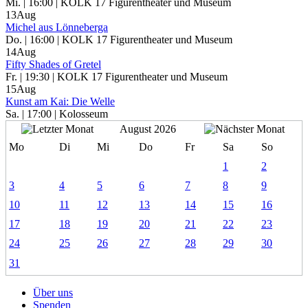
Mi. | 16:00 | KOLK 17 Figurentheater und Museum
13
Aug
Michel aus Lönneberga
Do. | 16:00 | KOLK 17 Figurentheater und Museum
14
Aug
Fifty Shades of Gretel
Fr. | 19:30 | KOLK 17 Figurentheater und Museum
15
Aug
Kunst am Kai: Die Welle
Sa. | 17:00 | Kolosseum
August 2026
Mo
Di
Mi
Do
Fr
Sa
So
1
2
3
4
5
6
7
8
9
10
11
12
13
14
15
16
17
18
19
20
21
22
23
24
25
26
27
28
29
30
31
Über uns
Spenden