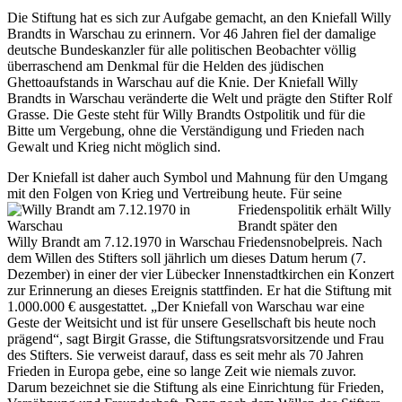
Die Stiftung hat es sich zur Aufgabe gemacht, an den Kniefall Willy
Brandts in Warschau zu erinnern. Vor 46 Jahren fiel der damalige
deutsche Bundeskanzler für alle politischen Beobachter völlig
überraschend am Denkmal für die Helden des jüdischen
Ghettoaufstands in Warschau auf die Knie. Der Kniefall Willy
Brandts in Warschau veränderte die Welt und prägte den Stifter Rolf
Grasse. Die Geste steht für Willy Brandts Ostpolitik und für die
Bitte um Vergebung, ohne die Verständigung und Frieden nach
Gewalt und Krieg nicht möglich sind.
Der Kniefall ist daher auch Symbol und Mahnung für den Umgang
mit den Folgen von Krieg und Vertreibung heute. Für seine
Friedenspolitik erhält
Willy
Brandt später den
Willy Brandt am 7.12.1970 in Warschau
Friedensnobelpreis. Nach
dem Willen des Stifters soll jährlich um dieses Datum herum (7.
Dezember) in einer der vier Lübecker Innenstadtkirchen ein Konzert
zur Erinnerung an dieses Ereignis stattfinden. Er hat die Stiftung mit
1.000.000 € ausgestattet. „Der Kniefall von Warschau war eine
Geste der Weitsicht und ist für unsere Gesellschaft bis heute noch
prägend“, sagt Birgit Grasse, die Stiftungsratsvorsitzende und Frau
des Stifters. Sie verweist darauf, dass es seit mehr als 70 Jahren
Frieden in Europa gebe, eine so lange Zeit wie niemals zuvor.
Darum bezeichnet sie die Stiftung als eine Einrichtung für Frieden,