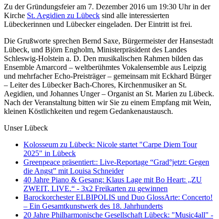
Zu der Gründungsfeier am 7. Dezember 2016 um 19:30 Uhr in der
Kirche
St. Aegidien zu Lübeck
sind alle interessierten
Lübeckerinnen und Lübecker eingeladen. Der Eintritt ist frei.
Die Grußworte sprechen Bernd Saxe, Bürgermeister der Hansestadt
Lübeck, und Björn Engholm, Ministerpräsident des Landes
Schleswig-Holstein a. D. Den musikalischen Rahmen bilden das
Ensemble Amarcord – weltberühmtes Vokalensemble aus Leipzig
und mehrfacher Echo-Preisträger – gemeinsam mit Eckhard Bürger
– Leiter des Lübecker Bach-Chores, Kirchenmusiker an St.
Aegidien, und Johannes Unger – Organist an St. Marien zu Lübeck.
Nach der Veranstaltung bitten wir Sie zu einem Empfang mit Wein,
kleinen Köstlichkeiten und regem Gedankenaustausch.
Unser Lübeck
Kolosseum zu Lübeck: Nicole startet "Carpe Diem Tour
2025" in Lübeck
Greenpeace präsentiert:: Live-Reportage “Grad°jetzt: Gegen
die Angst” mit Louisa Schneider
40 Jahre Piano & Gesang: Klaus Lage mit Bo Heart: „ZU
ZWEIT. LIVE.“ - 3x2 Freikarten zu gewinnen
Barockorchester ELBIPOLIS und Duo GlossArte: Concerto!
– Ein Gesamtkunstwerk des 18. Jahrhunderts
20 Jahre Philharmonische Gesellschaft Lübeck: "Music4all" -