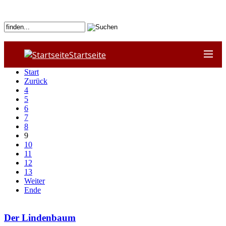
Startseite
Start
Zurück
4
5
6
7
8
9
10
11
12
13
Weiter
Ende
Der Lindenbaum