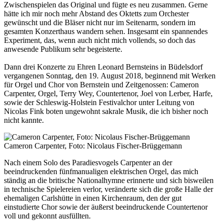
Zwischenspielen das Original und fügte es neu zusammen. Gerne
hätte ich mir noch mehr Abstand des Oktetts zum Orchester
gewünscht und die Bläser nicht nur im Seitenarm, sondern im
gesamten Konzerthaus wandern sehen. Insgesamt ein spannendes
Experiment, das, wenn auch nicht mich vollends, so doch das
anwesende Publikum sehr begeisterte.
Dann drei Konzerte zu Ehren Leonard Bernsteins in Büdelsdorf
vergangenen Sonntag, den 19. August 2018, beginnend mit Werken
für Orgel und Chor von Bernstein und Zeitgenossen: Cameron
Carpenter, Orgel, Terry Wey, Countertenor, Joel von Lerber, Harfe,
sowie der Schleswig-Holstein Festivalchor unter Leitung von
Nicolas Fink boten ungewohnt sakrale Musik, die ich bisher noch
nicht kannte.
Cameron Carpenter, Foto: Nicolaus Fischer-Brüggemann
Nach einem Solo des Paradiesvogels Carpenter an der
beeindruckenden fünfmanualigen elektrischen Orgel, das mich
ständig an die britische Nationalhymne erinnerte und sich bisweilen
in technische Spielereien verlor, veränderte sich die große Halle der
ehemaligen Carlshütte in einen Kirchenraum, den der gut
einstudierte Chor sowie der äußerst beeindruckende Countertenor
voll und gekonnt ausfüllten.