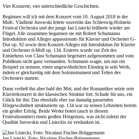
Vier Konzerte, vier unterschiedliche Geschichten.
Beginnen will ich mit dem Konzert vom 10. August 2018 in der
MuK: Vladimir Jurowski leitete souverän das Schleswig-Holstein
Festival Orchestra und der junge Jan Lisiecki brillierte wieder am
Flügel. Alle zusammen begannen sie mit Robert Schumanns
Introduktion und Allegro appassionato für Klavier und Orchester G-
Dur op. 92 sowie dem Konzert-Allegro mit Introduktion für Klavier
und Orchester d-Moll op. 134. Ersteres wurde zur Zeit des
Entstehens von Clara Schumann begeistert aufgenommen und vom
Publikum nicht ganz verstanden. Schumann wagte, um nur ein
Beispiel zu nennen, einen ungewöhnlichen Einstieg in sein Werk,
indem er gleichzeitig mit dem Soloinstrument und Teilen des
Orchesters startete.
Dann verließ ihn aber bald der Mut, und der Romantiker setzte sein
Klavierkonzert in der klassischen Struktur fort. Schade für uns, ein
Glück für ihn: Das ebenfalls eher zur damalig passenden
Hörgewohnheit strukturierte op. 134 war zu seinen Lebzeiten bereits
ein großer Erfolg. Beide Werke boten (auch in diesem
Festivalsommer) einen großen Hörgenuss, was nicht zuletzt der
Qualität Jurowskis und Lisieckis zu verdanken ist.
Jan Lisiecki, Foto: Nicolaus Fischer-Brüggemann