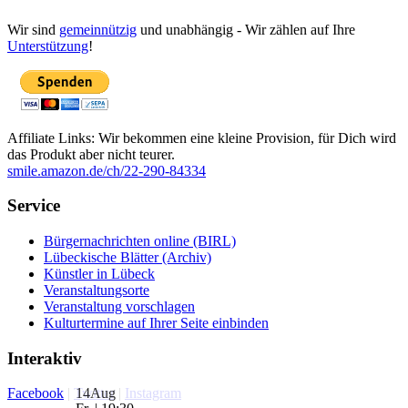
Wir sind
gemeinnützig
und unabhängig - Wir zählen auf Ihre
Unterstützung
!
Affiliate Links: Wir bekommen eine kleine Provision, für Dich wird
das Produkt aber nicht teurer.
smile.amazon.de/ch/22-290-84334
Service
Bürgernachrichten online (BIRL)
Lübeckische Blätter (Archiv)
Künstler in Lübeck
Veranstaltungsorte
Veranstaltung vorschlagen
Kulturtermine auf Ihrer Seite einbinden
Interaktiv
14
Aug
Facebook
|
Twitter
|
Instagram