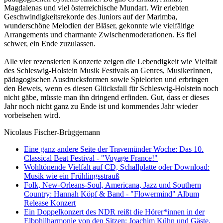
Magdalenas und viel österreichische Mundart. Wir erlebten
Geschwindigkeitsrekorde des Juniors auf der Marimba,
wunderschöne Melodien der Bläser, gekonnte wie vielfältige
Arrangements und charmante Zwischenmoderationen. Es fiel
schwer, ein Ende zuzulassen.
Alle vier rezensierten Konzerte zeigen die Lebendigkeit wie Vielfalt
des Schleswig-Holstein Musik Festivals an Genres, MusikerInnen,
pädagogischen Ausdrucksformen sowie Spielorten und erbringen
den Beweis, wenn es diesen Glücksfall für Schleswig-Holstein noch
nicht gäbe, müsste man ihn dringend erfinden. Gut, dass er dieses
Jahr noch nicht ganz zu Ende ist und kommendes Jahr wieder
vorbeisehen wird.
Nicolaus Fischer-Brüggemann
Eine ganz andere Seite der Travemünder Woche: Das 10.
Classical Beat Festival - "Voyage France!"
Wohltönende Vielfalt auf CD, Schallplatte oder Download:
Musik wie ein Frühlingsstrauß
Folk, New-Orleans-Soul, Americana, Jazz und Southern
Country: Hannah Köpf & Band - "Flowermind" Album
Release Konzert
Ein Doppelkonzert des NDR reißt die Hörer*innen in der
Elbphilharmonie von den Sitzen: Joachim Kühn und Gäste,