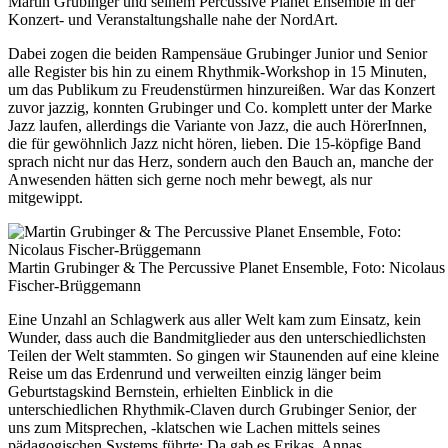
Martin Grubinger und seinem Percussive Planet Ensemble in der
Konzert- und Veranstaltungshalle nahe der NordArt.
Dabei zogen die beiden Rampensäue Grubinger Junior und Senior
alle Register bis hin zu einem Rhythmik-Workshop in 15 Minuten,
um das Publikum zu Freudenstürmen hinzureißen. War das Konzert
zuvor jazzig, konnten Grubinger und Co. komplett unter der Marke
Jazz laufen, allerdings die Variante von Jazz, die auch HörerInnen,
die für gewöhnlich Jazz nicht hören, lieben. Die 15-köpfige Band
sprach nicht nur das Herz, sondern auch den Bauch an, manche der
Anwesenden hätten sich gerne noch mehr bewegt, als nur
mitgewippt.
Martin Grubinger & The Percussive Planet Ensemble, Foto: Nicolaus
Fischer-Brüggemann
Eine Unzahl an Schlagwerk aus aller Welt kam zum Einsatz, kein
Wunder, dass auch die Bandmitglieder aus den unterschiedlichsten
Teilen der Welt stammten. So gingen wir Staunenden auf eine kleine
Reise um das Erdenrund und verweilten einzig länger beim
Geburtstagskind Bernstein, erhielten Einblick in die
unterschiedlichen Rhythmik-Claven durch Grubinger Senior, der
uns zum Mitsprechen, -klatschen wie Lachen mittels seines
pädagogischen Systems führte: Da gab es Erikas, Annas,