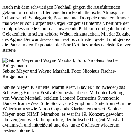
Auch mit dem schwierigen Nachhall gingen die Ausführenden
gekonnt um und schafften eine berückend ätherische Atmosphäre.
Teilweise mit Schlagwerk, Posaune und Trompete erweitert, immer
mal wieder von Carpenters Orgel kongenial untermalt, berührte der
semiprofessionelle Chor das anwesende Publikum und gab ihm die
Gelegenheit, in selten gehörte Welten einzutauchen. Mit der Zugabe
des Agnus Dei war dieses dann restlos zufrieden gestellt und genoss
die Pause in den Exponaten der NordArt, bevor das nächste Konzert
startete.
Sabine Meyer und Wayne Marshall, Foto: Nicolaus Fischer-
Brüggemann
Sabine Meyer, Klarinette, Martin Klett, Klavier, und (wieder) das
Schleswig-Holstein Festival Orchestra, dieses Mal unter Leitung
von Wayne Marshall, spielten Leonard Bernsteins Symphonic
Dances from »West Side Story«, die Symphonic Suite from »On the
Waterfront« sowie Aaron Coplands Klarinettenkonzert: Sabine
Meyer, trotz SHMF-Marathon, es war ihr 19. Konzert, gewohnt
überzeugend wie farbenprächtig, der britische Dirigent Marshall
dynamisch und mitreißend und das junge Orchester wiederum
bestens intoniert.