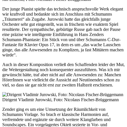
Der junge Pianist spielte das technisch anspruchsvolle Werk elegant
wie kraftvoll und bedankte sich im Anschluss mit Schumanns
„Träumerei“ als Zugabe. Jurowski hatte das gleichfalls junge
Orchester sehr gut eingestellt, was in frischem wie exaktem Spiel
resultierte. Der sympathische, gebürtige Russe gab nach der Pause
eine präzise wie intelligente Einführung in Hans Zenders
Schumann-Phantasie: Ein Stück von und über Schumanns C-Dur-
Fantasie für Klavier Opus 17, in dem es um „das wache Lauschen
ginge, das alle Anwesenden zu Komplizen, ja fast Mittätern machen
würde“.
Auch in dieser Komposition verließ den Schaffenden leider der Mut,
die Weitergestaltung noch konsequenter auszuführen. Was ich mir
gewünscht hätte, traf aber nicht auf alle Anwesenden zu: Manchen
HörerInnen war vielleicht die Aussicht auf Neutönendes schon zu
viel, so dass sie gar nicht erst zur zweiten Halbzeit erschienen.
Dirigent Vladimir Jurowski, Foto: Nicolaus Fischer-Brüggemann
Zender ging es um eine Umsetzung der Räumlichkeit von
Schumanns Vorlage. So brach er klassische Harmonien auf,
verfremdete und ergänzte sie durch weitere Klangfarben und
Soundscapes. Ein vorgelagertes Oktett sezierte in Vor- und