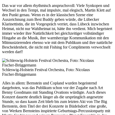
Das war vor allem rhythmisch anspruchsvoll: Viele Synkopen und
Wechsel in den Tempi, mal impulsiv, mal elegisch, Martin Klett auf
den Punkt genau. Wenn es in der klassischen Szene eine
Auszeichnung zum Best Buddy geben würde, die Lübecker
Klarinettistin, die im Vorgespräch verriet, dass Lübeck inzwischen
Heimat, nicht nur Wahlheimat ist, hätte ihn verdient. Mich begeistert
immer wieder ihre Natürlichkeit bei gleichzeitiger vollständiger
Hingabe an die Musik, ihre warmherzige Kommunikation mit den
Mitmusizierenden ebenso wie mit dem Publikum und ihre natürliche
Bescheidenheit, die nicht mit Fishing for Compliments verwechselt
werden darf!
Schleswig-Holstein Festival Orchestra, Foto: Nicolaus
Fischer-Brüggemann
Alles in allem: Bernstein und Copland wurden begeisternd
dargeboten, was das Publikum schon vor der Zugabe nach Art
Benny Goodmans mit Standing Ovations würdigte. Auch dieses
Konzert dauerte deutlich länger als die ursprünglich angesetzte
Stunde, so dass kaum Zeit blieb bis zum letzten Akt von The Big
Bernstein, dem Titel der drei Konzerte in Büdelsdorf: eine große,
von Werken Bernsteins inspirierte Geburtstags-Percussionparty mit