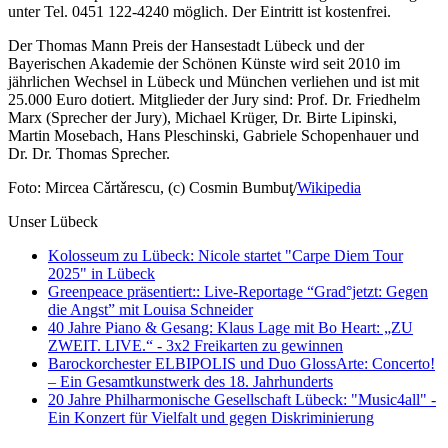
unter Tel. 0451 122-4240 möglich. Der Eintritt ist kostenfrei.
Der Thomas Mann Preis der Hansestadt Lübeck und der
Bayerischen Akademie der Schönen Künste wird seit 2010 im
jährlichen Wechsel in Lübeck und München verliehen und ist mit
25.000 Euro dotiert. Mitglieder der Jury sind: Prof. Dr. Friedhelm
Marx (Sprecher der Jury), Michael Krüger, Dr. Birte Lipinski,
Martin Mosebach, Hans Pleschinski, Gabriele Schopenhauer und
Dr. Dr. Thomas Sprecher.
Foto: Mircea Cǎrtǎrescu, (c) Cosmin Bumbuţ/
Wikipedia
Unser Lübeck
Kolosseum zu Lübeck: Nicole startet "Carpe Diem Tour
2025" in Lübeck
Greenpeace präsentiert:: Live-Reportage “Grad°jetzt: Gegen
die Angst” mit Louisa Schneider
40 Jahre Piano & Gesang: Klaus Lage mit Bo Heart: „ZU
ZWEIT. LIVE.“ - 3x2 Freikarten zu gewinnen
Barockorchester ELBIPOLIS und Duo GlossArte: Concerto!
– Ein Gesamtkunstwerk des 18. Jahrhunderts
20 Jahre Philharmonische Gesellschaft Lübeck: "Music4all" -
Ein Konzert für Vielfalt und gegen Diskriminierung