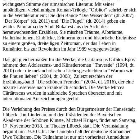
wichtigsten Stimme der rumänischen Literatur. Mit seiner
unbändigen, vielstimmigen Roman-Trilogie "Orbitor" schrieb er sich
in die Weltliteratur ein: Die drei Bände "Die Wissenden" (dt. 2007),
"Der Körper" (dt. 2011) und "Die Flügel" (dt. 2014) geben ein
wildes Panorama der Stadt Bukarest aus der Sicht des
heranwachsenden Erzählers. Sie mischen Träume, Albträume,
Halluzinationen, Einblicke, Erinnerungen und historische Ereignisse
zu einem großen, dreiteiligen Zeitroman, der das Leben in
Rumänien bis zur Revolution im Jahr 1989 vergegenwärtigt.
Das gilt gleichermaßen für die Werke, die Cǎrtǎrescus Orbitor-Epos
rahmen: den Adoleszenz- und Künstlerroman "Travestie" (1994, dt.
2010) oder die melancholischen Liebesgeschichten in "Warum wir
die Frauen lieben" (2004, dt. 2008). Zuletzt erschien der
Erzählungsband "Die schönen Fremden" (2004, dt. 2016), der eine
bizarre Lesereise nach Frankreich schildert. Die Werke Mircea
Cǎrtǎrescus wurden in zahlreiche Sprachen übersetzt und mit
internationalen Auszeichnungen geehrt.
Die Verleihung des Preises durch den Bürgermeister der Hansestadt
Lübeck, Jan Lindenau, und den Präsidenten der Bayerischen
Akademie der Schönen Künste, Michael Krüger, findet am Samstag,
17. November 2018, im Theater Lübeck statt. Die Veranstaltung
beginnt um 19.30 Uhr. Die Laudatio hält der deutsche Romancier
Uwe Tellkamp. Die Teilnahme ist nur mit vorheriger Anmeldung