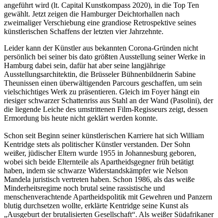
angeführt wird (lt. Capital Kunstkompass 2020), in die Top Ten
gewählt. Jetzt zeigen die Hamburger Deichtorhallen nach
zweimaliger Verschiebung eine grandiose Retrospektive seines
künstlerischen Schaffens der letzten vier Jahrzehnte.
Leider kann der Künstler aus bekannten Corona-Gründen nicht
persönlich bei seiner bis dato größten Ausstellung seiner Werke in
Hamburg dabei sein, dafür hat aber seine langjährige
Ausstellungsarchitektin, die Brüsseler Bühnenbildnerin Sabine
Theunissen einen überwältigenden Parcours geschaffen, um sein
vielschichtiges Werk zu präsentieren. Gleich im Foyer hängt ein
riesiger schwarzer Schattenriss aus Stahl an der Wand (Pasolini), der
die liegende Leiche des umstrittenen Film-Regisseurs zeigt, dessen
Ermordung bis heute nicht geklärt werden konnte.
Schon seit Beginn seiner künstlerischen Karriere hat sich William
Kentridge stets als politischer Künstler verstanden. Der Sohn
weißer, jüdischer Eltern wurde 1955 in Johannesburg geboren,
wobei sich beide Elternteile als Apartheidsgegner früh betätigt
haben, indem sie schwarze Widerstandskämpfer wie Nelson
Mandela juristisch vertreten haben. Schon 1986, als das weiße
Minderheitsregime noch brutal seine rassistische und
menschenverachtende Apartheidspolitik mit Gewehren und Panzern
blutig durchsetzen wollte, erklärte Kentridge seine Kunst als
„Ausgeburt der brutalisierten Gesellschaft“. Als weißer Südafrikaner