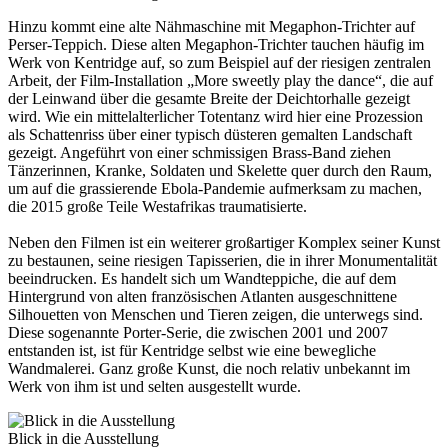
Hinzu kommt eine alte Nähmaschine mit Megaphon-Trichter auf
Perser-Teppich. Diese alten Megaphon-Trichter tauchen häufig im
Werk von Kentridge auf, so zum Beispiel auf der riesigen zentralen
Arbeit, der Film-Installation „More sweetly play the dance“, die auf
der Leinwand über die gesamte Breite der Deichtorhalle gezeigt
wird. Wie ein mittelalterlicher Totentanz wird hier eine Prozession
als Schattenriss über einer typisch düsteren gemalten Landschaft
gezeigt. Angeführt von einer schmissigen Brass-Band ziehen
Tänzerinnen, Kranke, Soldaten und Skelette quer durch den Raum,
um auf die grassierende Ebola-Pandemie aufmerksam zu machen,
die 2015 große Teile Westafrikas traumatisierte.
Neben den Filmen ist ein weiterer großartiger Komplex seiner Kunst
zu bestaunen, seine riesigen Tapisserien, die in ihrer Monumentalität
beeindrucken. Es handelt sich um Wandteppiche, die auf dem
Hintergrund von alten französischen Atlanten ausgeschnittene
Silhouetten von Menschen und Tieren zeigen, die unterwegs sind.
Diese sogenannte Porter-Serie, die zwischen 2001 und 2007
entstanden ist, ist für Kentridge selbst wie eine bewegliche
Wandmalerei. Ganz große Kunst, die noch relativ unbekannt im
Werk von ihm ist und selten ausgestellt wurde.
Blick in die Ausstellung