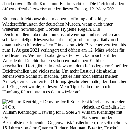
/Lockdowns für die Kunst und Kultur sichtbar: Die Deichtorhallen
öffnen erfreulicherweise wieder diesen Freitag, 12. März 2021.
Sinkende Infektionszahlen machen Hoffnung auf baldige
Wiedereröffnungen der deutschen Museen, wenn auch unter
weiterhin notwendigen Corona-Hygiene-Regeln. Die
Deichtorhallen haben die immens aufwendige und sicherlich auch
sehr kostspielige Riesenschau, die aufgrund ihrer qualitativ und
quantitativen künstlerischen Dimension viele Besucher verdient, bis
zum 1. August 2021 verlängert und öffnen am 12. März wieder für
die Besucher. Wer nicht solange warten will, kann sich auf der
Website der Deichtorhallen schon einmal einen Einblick
verschaffen. Dort gibt es Interviews mit dem Künstler, dem Chef der
Deichtorhallen und vieles mehr. Um mehr Lust auf die absolut
sehenswerte Schau zu machen, gibt es hier noch einmal meinen
Artikel, den ich zur ersten Öffnung geschrieben hatte, der dann aber
auf Eis gelegt wurde, zu lesen. Mein Tipp: Unbedingt nach
Hamburg fahren, wenn es dann wieder geht.
Erst kürzlich wurde der
vielseitige Großkünstler
William Kentridge: Drawing for Il Sole 24
William Kentridge mit
Ore
Platz neun in der
Bestenliste der lebenden GegenwartskünstlerInnen, die seit mehr als
15 Jahren von dem Quartett Richter, Nauman, Baselitz, Trockel