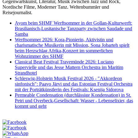
Gegenwartskunst, Literatur, Musik zwischen Jazz und Rock,
Nordische Filme, Moderner Tanz. Weltenbummler und
Reisejournalist.
Ayom beim SHMF Werftsommer in der Gollan-Kulturwerft:
Brasilianisch-Lusitanische Tanzparty zwischen Saudade und
Samba
Werftsommer 2026: Kora-Pionierin, Aktivistin und
charismatische Musikerin mit Mission, Sona Jobarteh spielt
beim Herzschlag Afrika-Konzert im sommerlichen
Wohnzimmer des SHMF
Classical Beat Festival Travemünde 2026: Luciano
Supervielle und das Jesse Mattern Orchestra im Maritim
Strandhotel
Schleswig-Holstein Musik Festival 2026 - "Akkordeon
sinfonisch": Paavo Järvi und das Estonian Festival Orchestra
mit der Porträtkünstlerin des Festivals: Ksenija Sidorova
Permeable Condensation (durchlässige Kondensation) in St.
Petri und Overbeck-Gesellschaft: Wasser - Lebenselixier, das
kommt und geht