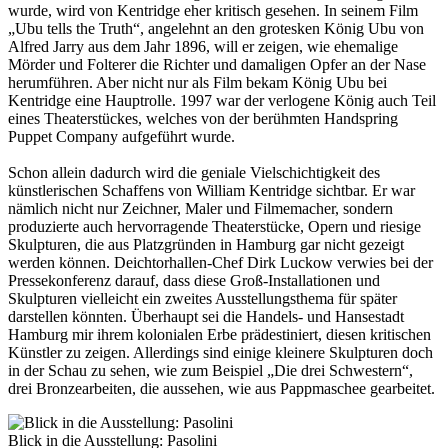
wurde, wird von Kentridge eher kritisch gesehen. In seinem Film
„Ubu tells the Truth“, angelehnt an den grotesken König Ubu von
Alfred Jarry aus dem Jahr 1896, will er zeigen, wie ehemalige
Mörder und Folterer die Richter und damaligen Opfer an der Nase
herumführen. Aber nicht nur als Film bekam König Ubu bei
Kentridge eine Hauptrolle. 1997 war der verlogene König auch Teil
eines Theaterstückes, welches von der berühmten Handspring
Puppet Company aufgeführt wurde.
Schon allein dadurch wird die geniale Vielschichtigkeit des
künstlerischen Schaffens von William Kentridge sichtbar. Er war
nämlich nicht nur Zeichner, Maler und Filmemacher, sondern
produzierte auch hervorragende Theaterstücke, Opern und riesige
Skulpturen, die aus Platzgründen in Hamburg gar nicht gezeigt
werden können. Deichtorhallen-Chef Dirk Luckow verwies bei der
Pressekonferenz darauf, dass diese Groß-Installationen und
Skulpturen vielleicht ein zweites Ausstellungsthema für später
darstellen könnten. Überhaupt sei die Handels- und Hansestadt
Hamburg mir ihrem kolonialen Erbe prädestiniert, diesen kritischen
Künstler zu zeigen. Allerdings sind einige kleinere Skulpturen doch
in der Schau zu sehen, wie zum Beispiel „Die drei Schwestern“,
drei Bronzearbeiten, die aussehen, wie aus Pappmaschee gearbeitet.
Blick in die Ausstellung: Pasolini