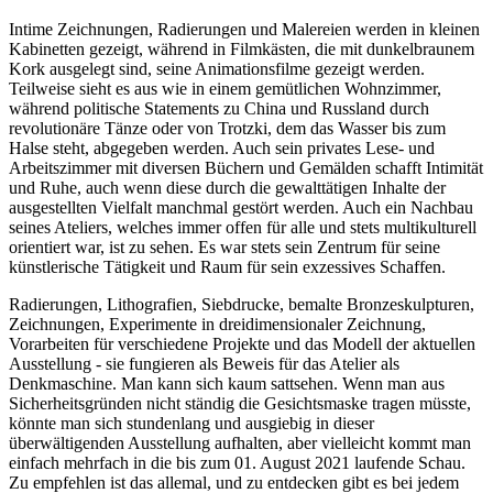
Intime Zeichnungen, Radierungen und Malereien werden in kleinen
Kabinetten gezeigt, während in Filmkästen, die mit dunkelbraunem
Kork ausgelegt sind, seine Animationsfilme gezeigt werden.
Teilweise sieht es aus wie in einem gemütlichen Wohnzimmer,
während politische Statements zu China und Russland durch
revolutionäre Tänze oder von Trotzki, dem das Wasser bis zum
Halse steht, abgegeben werden. Auch sein privates Lese- und
Arbeitszimmer mit diversen Büchern und Gemälden schafft Intimität
und Ruhe, auch wenn diese durch die gewalttätigen Inhalte der
ausgestellten Vielfalt manchmal gestört werden. Auch ein Nachbau
seines Ateliers, welches immer offen für alle und stets multikulturell
orientiert war, ist zu sehen. Es war stets sein Zentrum für seine
künstlerische Tätigkeit und Raum für sein exzessives Schaffen.
Radierungen, Lithografien, Siebdrucke, bemalte Bronzeskulpturen,
Zeichnungen, Experimente in dreidimensionaler Zeichnung,
Vorarbeiten für verschiedene Projekte und das Modell der aktuellen
Ausstellung - sie fungieren als Beweis für das Atelier als
Denkmaschine. Man kann sich kaum sattsehen. Wenn man aus
Sicherheitsgründen nicht ständig die Gesichtsmaske tragen müsste,
könnte man sich stundenlang und ausgiebig in dieser
überwältigenden Ausstellung aufhalten, aber vielleicht kommt man
einfach mehrfach in die bis zum 01. August 2021 laufende Schau.
Zu empfehlen ist das allemal, und zu entdecken gibt es bei jedem