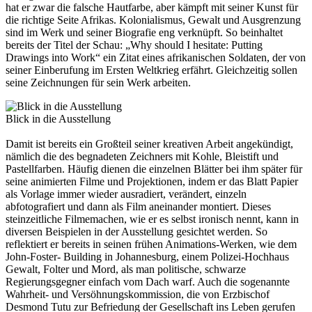
hat er zwar die falsche Hautfarbe, aber kämpft mit seiner Kunst für
die richtige Seite Afrikas. Kolonialismus, Gewalt und Ausgrenzung
sind im Werk und seiner Biografie eng verknüpft. So beinhaltet
bereits der Titel der Schau: „Why should I hesitate: Putting
Drawings into Work“ ein Zitat eines afrikanischen Soldaten, der von
seiner Einberufung im Ersten Weltkrieg erfährt. Gleichzeitig sollen
seine Zeichnungen für sein Werk arbeiten.
Blick in die Ausstellung
Damit ist bereits ein Großteil seiner kreativen Arbeit angekündigt,
nämlich die des begnadeten Zeichners mit Kohle, Bleistift und
Pastellfarben. Häufig dienen die einzelnen Blätter bei ihm später für
seine animierten Filme und Projektionen, indem er das Blatt Papier
als Vorlage immer wieder ausradiert, verändert, einzeln
abfotografiert und dann als Film aneinander montiert. Dieses
steinzeitliche Filmemachen, wie er es selbst ironisch nennt, kann in
diversen Beispielen in der Ausstellung gesichtet werden. So
reflektiert er bereits in seinen frühen Animations-Werken, wie dem
John-Foster- Building in Johannesburg, einem Polizei-Hochhaus
Gewalt, Folter und Mord, als man politische, schwarze
Regierungsgegner einfach vom Dach warf. Auch die sogenannte
Wahrheit- und Versöhnungskommission, die von Erzbischof
Desmond Tutu zur Befriedung der Gesellschaft ins Leben gerufen